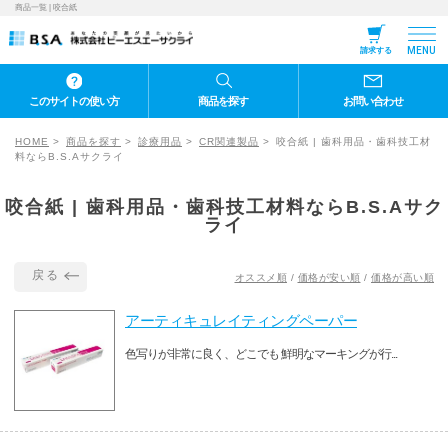
商品一覧 | 咬合紙
MENU
請求する
このサイトの使い方
商品を探す
お問い合わせ
HOME
商品を探す
診療用品
CR関連製品
咬合紙 | 歯科用品・歯科技工材
料ならB.S.Aサクライ
咬合紙 | 歯科用品・歯科技工材料ならB.S.Aサク
ライ
戻る
オススメ順
/
価格が安い順
/
価格が高い順
アーティキュレイティングペーパー
色写りが非常に良く、どこでも 鮮明なマーキングが行...