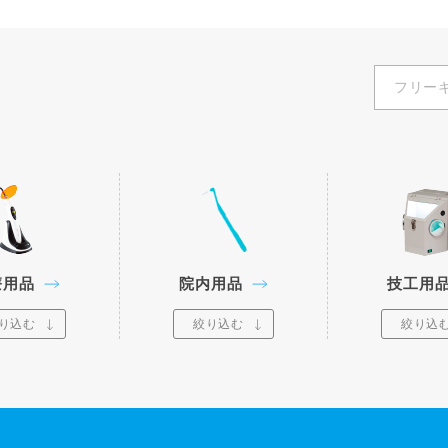
療用品
院内用品
技工用
り込む
絞り込む
絞り込