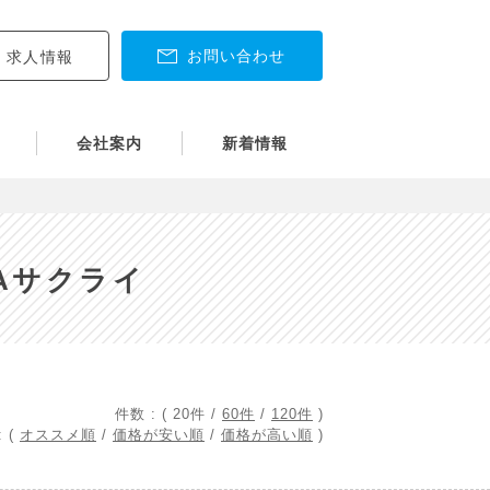
お問い合わせ
求人情報
会社案内
新着情報
.Aサクライ
件数 : (
20件
/
60件
/
120件
)
 (
オススメ順
/
価格が安い順
/
価格が高い順
)