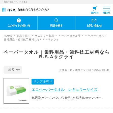
商品一覧 | ペーパータオル
MENU
請求する
このサイトの使い方
商品を探す
お問い合わせ
HOME
商品を探す
サニタリー製品
ペーパータオル等
ペーパータオル |
歯科用品・歯科技工材料ならB.S.Aサクライ
ペーパータオル | 歯科用品・歯科技工材料なら
B.S.Aサクライ
戻る
オススメ順
/
価格が安い順
/
価格が高い順
サンプル有り
エコペーパータオル レギュラーサイズ
高品質なバージンパルプを使用した経済価格のペーパー...