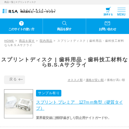
商品一覧 | スプリントディスク
MENU
請求する
このサイトの使い方
商品を探す
お問い合わせ
HOME
商品を探す
院内用品
スプリントディスク | 歯科用品・歯科技工材料
ならB.S.Aサクライ
スプリントディスク | 歯科用品・歯科技工材料な
らB.S.Aサクライ
戻る
オススメ順
/
価格が安い順
/
価格が高い順
サンプル有り
スプリント プレミア 127ｍｍ角型（硬質タイ
プ）
業界最安値に挑戦!! 歯ぎしり防止用ナイトガードや...