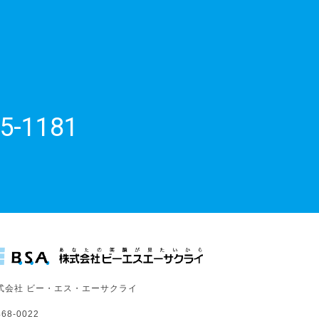
5-1181
式会社 ビー・エス・エーサクライ
68-0022