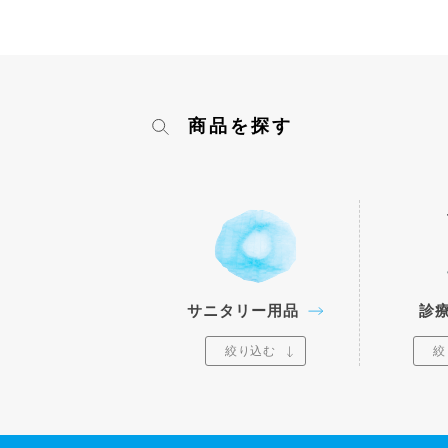
商品を探す
サニタリー用品
診
絞り込む
絞