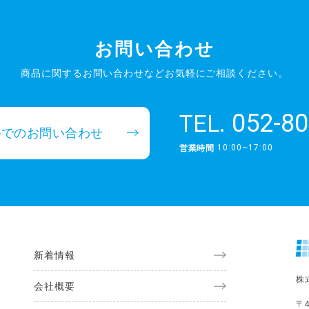
お問い合わせ
商品に関するお問い合わせなど
お気軽にご相談ください。
052-80
TEL.
ルでのお問い合わせ
10:00~17:00
営業時間
新着情報
株
会社概要
〒4