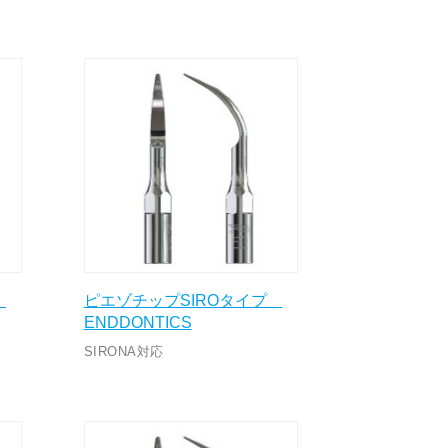
プ
ピエゾチップSIROタイプ
ENDDONTICS
SIRONA対応