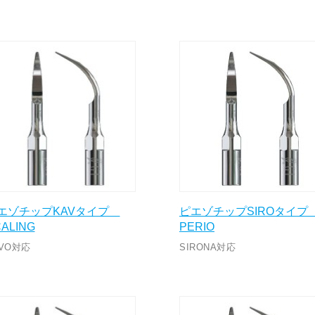
エゾチップKAVタイプ
ピエゾチップSIROタイ
ALING
PERIO
AVO対応
SIRONA対応