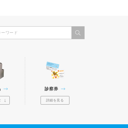
品
診察券
む
詳細を見る