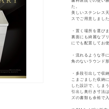
歯科医院での使い
た。
美しいステンレス天
スでご用意しまし
・置く場所を選び
裏面にも綺麗なプ
にでも配置してお
・流れるような手
角のないラウンド
・多段引出しで収
こまごました収納
した設計で、しま
引出し奥行き寸法は
ズの書類も余裕で