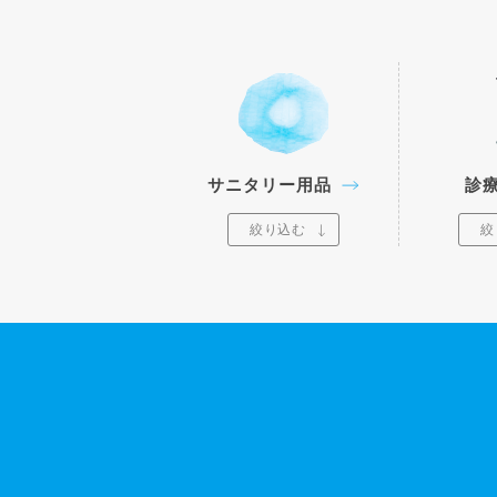
サニタリー用品
診
絞り込む
絞