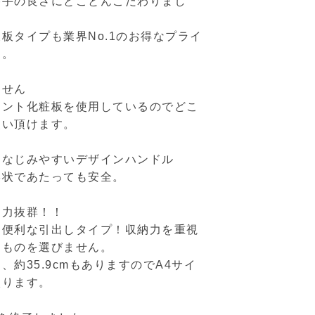
勝手の良さにとことんこだわりまし
板タイプも業界No.1のお得なプライ
た。
ません
リント化粧板を使用しているのでどこ
使い頂けます。
になじみやすいデザインハンドル
形状であたっても安全。
納力抜群！！
に便利な引出しタイプ！収納力を重視
うものを選びません。
、約35.9cmもありますのでA4サイ
入ります。