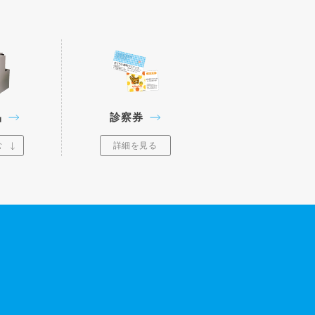
品
診察券
む
詳細を見る