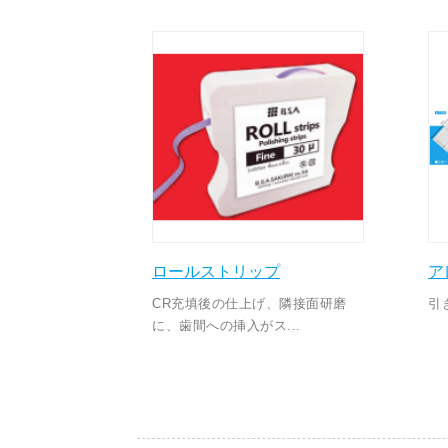
ロールストリップ
ア
CR充填後の仕上げ、隣接面研磨
引
に、歯間への挿入がス...