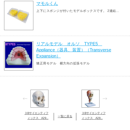
マモルくん
上下にスポンジが付いたモデルボックスです。 2連結...
リアルモデル オルソ TYPE5
Appliance（器具、装置）（Transverse
Expansion）
矯正用モデル 横方向の拡張モデル
３Bサイエンティフ
３Bサイエンティフ
一覧に戻る
ィックス A29...
ィックス A28...