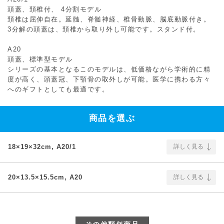
頭蓋、頚椎付、 4分割モデル
頚椎は屈伸自在。延髄、脊髄神経、椎骨動脈、脳底動脈付き。
3分解の頭蓋は、頚椎から取り外し可能です。スタンド付。
A20
頭蓋、標準型モデル
シリーズの基本となるこのモデルは、低価格ながら学術的に精
度が高く、頭蓋冠、下顎骨の取外しが可能。医学に携わる方々
へのギフトとしても最適です。
商品を選ぶ
18×19×32cm, A20/1
詳しく見る
20×13.5×15.5cm, A20
詳しく見る