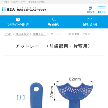
印象トレー, | アットレー 〈前歯部用・片顎用〉
MENU
請求する
このサイトの使い方
商品を探す
お問い合わせ
HOME
商品を探す
印象トレー
アットレー 〈前歯部用・片顎用〉
アットレー 〈前歯部用・片顎用〉