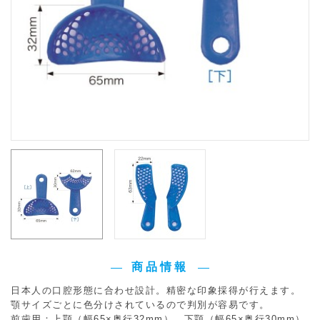
商品情報
日本人の口腔形態に合わせ設計。精密な印象採得が行えます。
顎サイズごとに色分けされているので判別が容易です。
前歯用：上顎（幅65×奥行32mm）、下顎（幅65×奥行30mm）